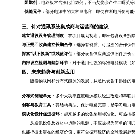
-
阻燃剂
：电路板常含溴化阻燃剂，不当焚烧会产生二噁英等
-
储能元件
：部分电源中的大容量电容，即使在断电后仍可能
三、针对通讯系统集成商与运营商的建议
建立退役设备管理制度
：在项目规划初期，即应包含设备拆
与正规回收商建立长期合作
：选择有资质、可追溯的合作伙
探索“以旧换新”或残值评估
：部分设备供应商提供旧件折价
内部设立检测与翻新环节
：对于通用性强的标准电源模块（如
四、未来趋势与创新应用
随着物联网和分布式能源的发展，从通讯设备中拆除的
分布式储能单元
：多个大功率直流电源模块经过改造和串联
创客与教育工具
：其结构典型、保护电路完善，是学习电力
模块化设计促进循环
：越来越多的设备采用标准化、可热插
从通讯设备及器材中拆除的电源，不应被视为简单的“电子
也能挖掘出潜在的经济价值，更符合循环经济的全球发展趋