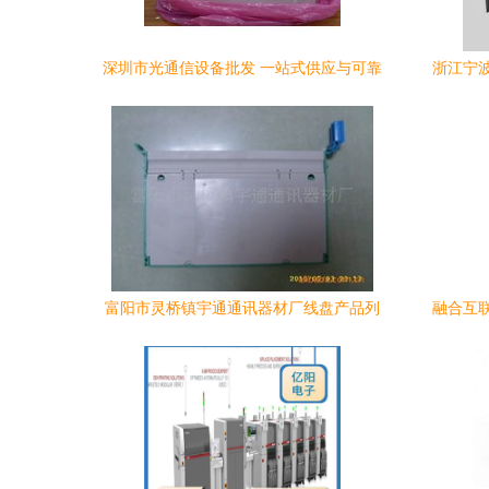
深圳市光通信设备批发 一站式供应与可靠
浙江宁
厂家选择指南
富阳市灵桥镇宇通通讯器材厂线盘产品列
融合互
表
及主城
缴完工 
卡式光
慈溪市
信定