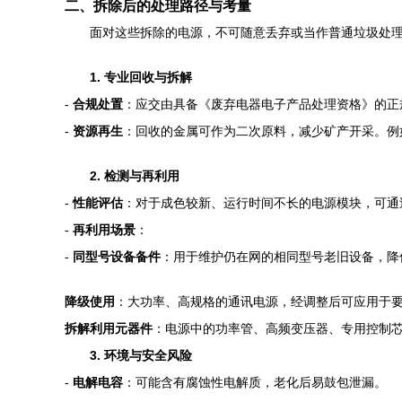
二、拆除后的处理路径与考量
面对这些拆除的电源，不可随意丢弃或当作普通垃圾处
1. 专业回收与拆解
-
合规处置
：应交由具备《废弃电器电子产品处理资格》的正
-
资源再生
：回收的金属可作为二次原料，减少矿产开采。例
2. 检测与再利用
-
性能评估
：对于成色较新、运行时间不长的电源模块，可通
-
再利用场景
：
-
同型号设备备件
：用于维护仍在网的相同型号老旧设备，降
降级使用
：大功率、高规格的通讯电源，经调整后可应用于要
拆解利用元器件
：电源中的功率管、高频变压器、专用控制
3. 环境与安全风险
-
电解电容
：可能含有腐蚀性电解质，老化后易鼓包泄漏。