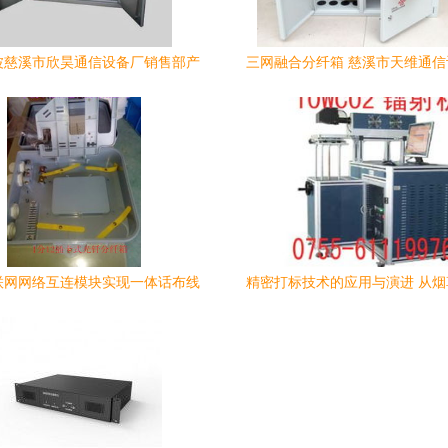
波慈溪市欣昊通信设备厂销售部产
三网融合分纤箱 慈溪市天维通
品报价与图片服务介绍
高品质解决方案
联网网络互连模块实现一体话布线
精密打标技术的应用与演进 从
区集团大厦工程点集成光缆数据整
通讯设备转印革新
--齐全国纤互联社区 解析1分12插
纤分纤箱在东部分贸（诸城、陆水
长域专普公认证装园区通线走向电
配署·侧分析安装尚晨特性应用