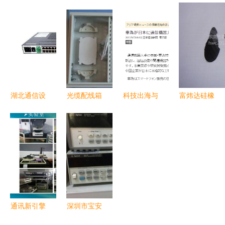
洋安防通讯
现代通讯设
分路器箱
纤配线箱
市场爱德华
备的重要性
通讯设备创
静电喷塑材
通讯器材商
与发展
新的新标杆
质在通讯设
行创立新时
——慈溪市
备中的应用
代沟通维度
天维通信设
优势
备厂打造智
慧网络基础
湖北通信设
光缆配线箱
科技出海与
富炜达硅橡
设施
备维修新标
光缆配线箱
智能革命
胶 赋能通
杆 康芯源
价格 光缆
华为辟谣、
讯设备的人
通信维保高
配线箱生产
高通突破、
体工学之选
清图鉴解析
厂家
海信赋能交
——鼠标硅
通
胶侧垫与電
腦配件的专
业制造
通讯新引擎
深圳市宝安
| 东兴昌科
区沙井承恒