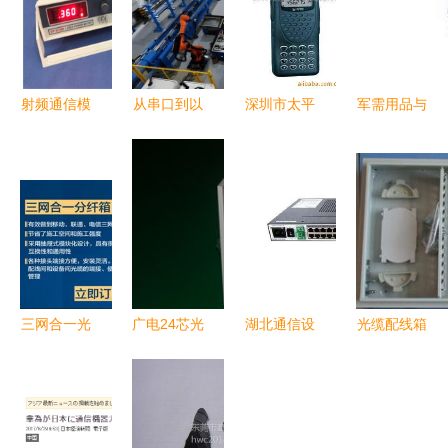
射频通信模
从串口到以
深圳市太平
军需用品与
块 无线连
太网,plc以
洋安防通讯
现代通讯设
接的核心枢
太网模块助
市场爱德华
备的重要性
纽与通讯设
力工厂边生
通讯器材商
与发展
备选型指南
产边改造零
行创立新时
中断
代沟通维度
三网合一光
广电24芯光
湖北通信设
光缆配线箱
分路器箱
纤配线箱
备维修新标
光缆配线箱
通讯设备创
静电喷塑材
杆 康芯源
价格 光缆
新的新标杆
质在通讯设
通信维保高
配线箱生产
——慈溪市
备中的应用
清图鉴解析
厂家